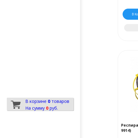
В К
В корзине
0
товаров
На сумму
0
руб.
Респира
9914)