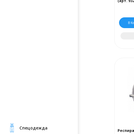
(арт. 93
В К
Cпецодежда
Респира