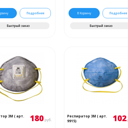
орзину
Подробнее
В Корзину
Подробнее
Быстрый заказ
Быстрый заказ
180
102
тор 3М ( арт.
Респиратор 3М ( арт.
руб.
9915)