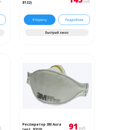
.
руб.
8132)
В Корзину
Подробнее
Быстрый заказ
91
Респиратор 3М Aura
.
руб.
(арт. 9310)