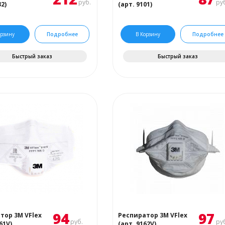
руб.
руб
32)
(арт. 9101)
орзину
Подробнее
В Корзину
Подробнее
Быстрый заказ
Быстрый заказ
94
97
тор 3М VFlex
Респиратор 3М VFlex
руб.
руб
61V)
(арт. 9162V)