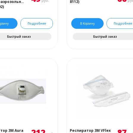
руб.
руб
оаэрозольный
8112)
02)
орзину
Подробнее
В Корзину
Подробнее
Быстрый заказ
Быстрый заказ
212
87
тор 3М Aura
Респиратор 3М VFlex