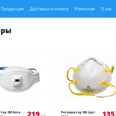
Продукция
Доставка и оплата
Клиентам
О нас
оры
219
135
тор 3М Aura
Респиратор 3М (арт.
руб.