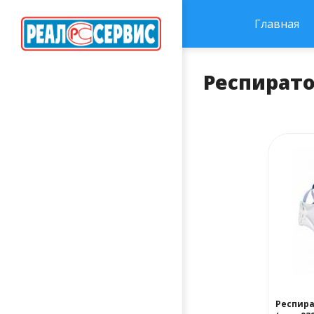
Главная
Респират
Респира