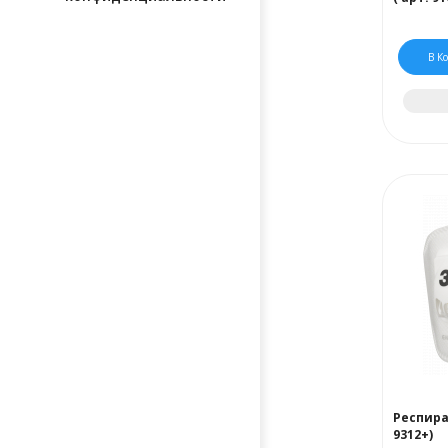
В К
Респира
9312+)