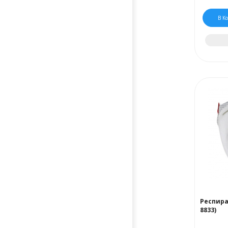
В К
Респира
8833)