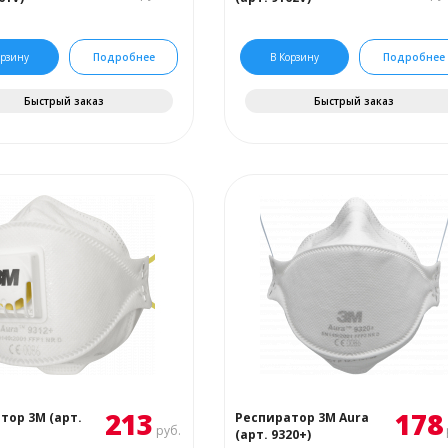
орзину
Подробнее
В Корзину
Подробнее
Быстрый заказ
Быстрый заказ
213
178
тор 3М (арт.
Респиратор 3М Aura
руб.
(арт. 9320+)