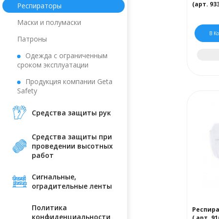
(арт. 93
Респираторы
Маски и полумаски
В К
Патроны
Одежда с ограниченным
сроком эксплуатации
Продукция компании Geta
Safety
Средства защиты рук
Средства защиты при
проведении высотных
работ
Сигнальные,
оградительные ленты
Политика
Респира
конфиденциальности
( арт. 91