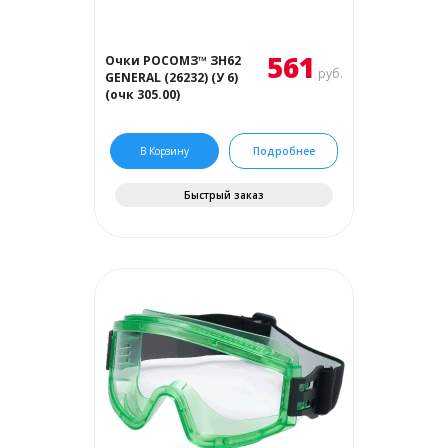
561
Очки РОСОМЗ™ ЗН62
руб.
GENERAL (26232) (У 6)
(очк 305.00)
В Корзину
Подробнее
Быстрый заказ