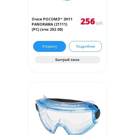
256
Очки РОСОМЗ™ ЗН11
руб.
PANORAMA (21111)
(PС) (очк 202.00)
В Корзину
Подробнее
Быстрый заказ