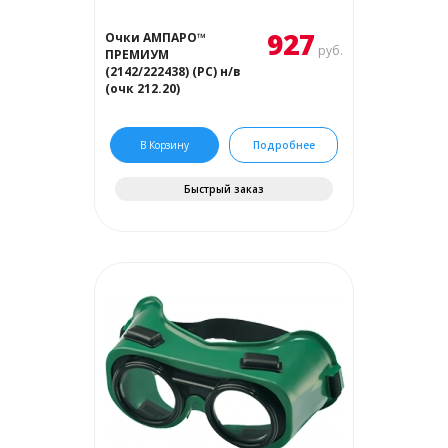
927
Очки АМПАРО™
руб.
ПРЕМИУМ
(2142/222438) (РС) н/в
(очк 212.20)
В Корзину
Подробнее
Быстрый заказ