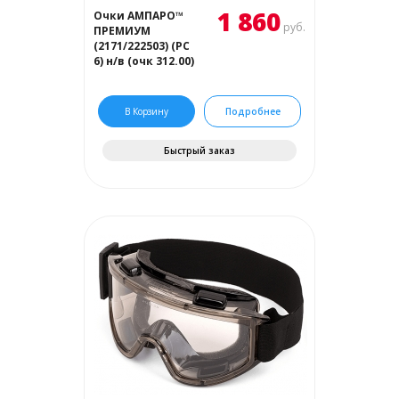
1 860
Очки АМПАРО™
руб.
ПРЕМИУМ
(2171/222503) (РС
6) н/в (очк 312.00)
В Корзину
Подробнее
Быстрый заказ