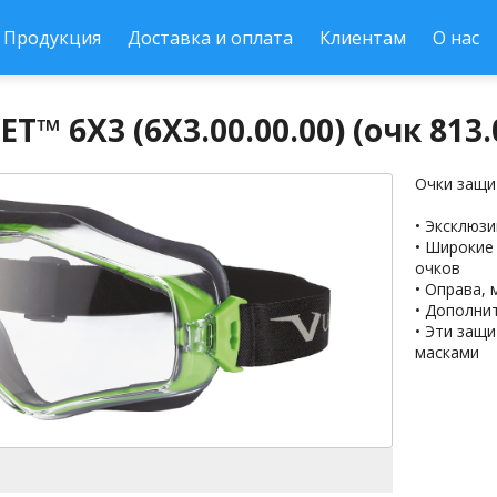
Продукция
Доставка и оплата
Клиентам
О нас
T™ 6Х3 (6Х3.00.00.00) (очк 813.
Очки защи
• Эксклюз
• Широкие
очков
• Оправа, 
• Дополни
• Эти защ
масками