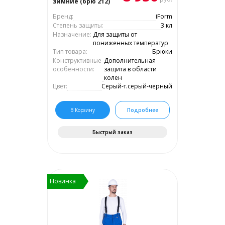
зимние (брю 212)
Бренд:
iForm
Степень защиты:
3 кл
Назначение:
Для защиты от
пониженных температур
Тип товара:
Брюки
Конструктивные
Дополнительная
особенности:
защита в области
колен
Цвет:
Серый-т.серый-черный
В Корзину
Подробнее
Быстрый заказ
Новинка