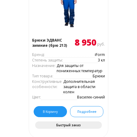
8 950
Брюки ЭДВАНС
руб.
зимние (брю 213)
Бренд:
iForm
Степень защиты:
3 кл
Назначение:
Для защиты от
пониженных температур
Тип товара:
Брюки
Конструктивные
Дополнительная
особенности:
защита в области
колен
Цвет:
Василек-синий
В Корзину
Подробнее
Быстрый заказ