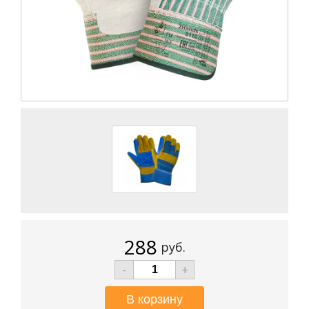
288
руб.
-
+