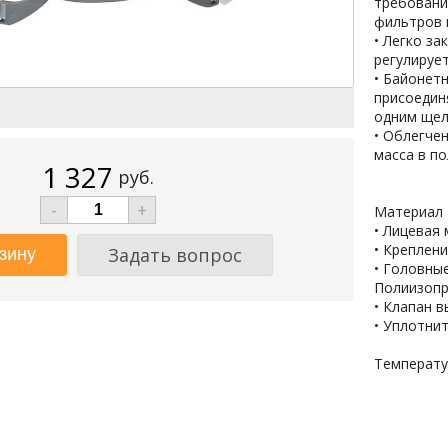
требовани
фильтров 
• Легко за
регулирует
• Байонет
присоедин
одним ще
• Облегче
масса в п
1 327
руб.
-
+
Материал
• Лицевая
• Креплени
Задать вопрос
• Головны
Полиизоп
• Клапан 
• Уплотни
Температу