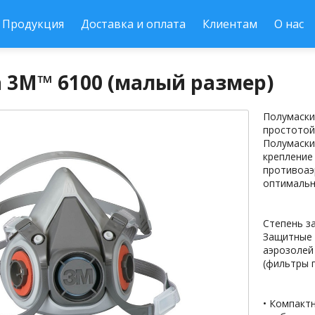
Продукция
Доставка и оплата
Клиентам
О нас
 3M™ 6100 (малый размер)
Полумаски
простотой
Полумаски
крепление
противоаэ
оптимальн
Степень з
Защитные 
аэрозолей
(фильтры 
• Компакт