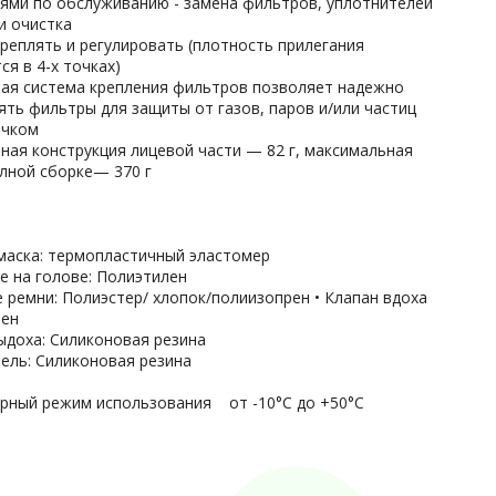
ями по обслуживанию - замена фильтров, уплотнителей
и очистка
креплять и регулировать (плотность прилегания
ся в 4-х точках)
ная система крепления фильтров позволяет надежно
ять фильтры для защиты от газов, паров и/или частиц
лчком
нная конструкция лицевой части — 82 г, максимальная
олной сборке— 370 г
 маска: термопластичный эластомер
е на голове: Полиэтилен
е ремни: Полиэстер/ хлопок/полиизопрен • Клапан вдоха
рен
выдоха: Силиконовая резина
тель: Силиконовая резина
рный режим использования от -10°C до +50°C