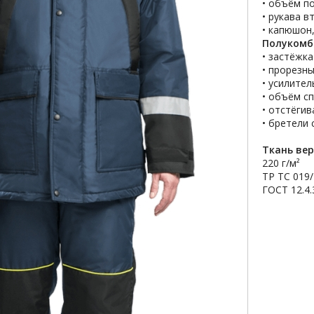
• объём п
• рукава 
• капюшон
Полукомб
• застёжка
• прорезн
• усилите
• объём с
• отстёги
• бретели 
Ткань ве
220 г/м²
ТР ТС 019
ГОСТ 12.4.