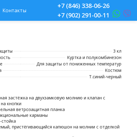
+7 (846) 338-06-26
Контакты
+7 (902) 291-00-11
защиты
3 кл
ность
Куртка и полукомбинезон
е
Для защиты от пониженных температур
а
Костюм
Т.синий-черный
ьная застёжка на двухзамковую молнию и клапан с
 на кнопки
тельная ветрозащитная планка
нкциональные карманы
к-стойка
уемый, пристёгивающийся капюшон на молнии с отделкой