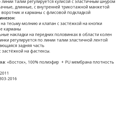
о линии талии регулируется кулисой с эластичным шнуром
втачные, длинные, с внутренней трикотажной манжетой
, воротник и карманы с флисовой подкладкой
инезон
:
 на тесьму-молнию и клапан с застёжкой на кнопки
ые карманы
льные накладки на передних половинках в области колен
пинки регулируется по линии талии эластичной лентой
вающаяся задняя часть
с застёжкой на фастексы.
рха
: «Восток», 100% полиэфир + PU мембрана плотность
/2011
303-2016