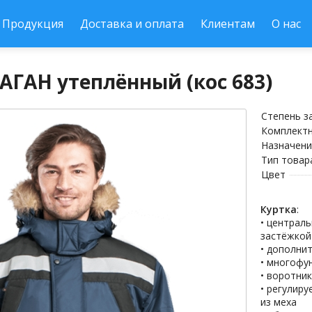
Продукция
Доставка и оплата
Клиентам
О нас
АГАН утеплённый (кос 683)
Степень 
Комплект
Назначени
Тип товар
Цвет
Куртка
:
• централ
застёжкой
• дополни
• многофу
• воротни
• регулир
из меха