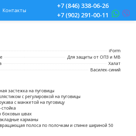
+7 (846) 338-06-26
Контакты
+7 (902) 291-00-11
iForm
е
Для защиты от ОПЗ и МВ
а
Халат
Василек-синий
ьная застежка на пуговицы
 хлястиком с регулировкой на пуговицы
рукава с манжетой на пуговицу
к-стойка
 в боковых швах
накладные карманы
звращающая полоса по полочкам и спинке шириной 50