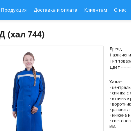
Продукция
Доставка и оплата
Клиентам
О нас
 (хал 744)
Бренд
Назначени
Тип товар
Цвет
Халат
:
• централ
• спинка с
• втачные 
• воротни
• разрезы
• нижние 
• светово
мм.