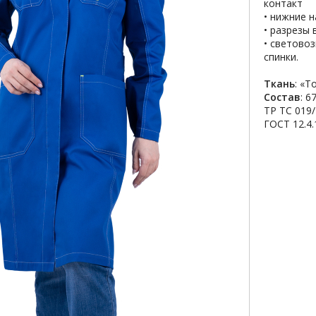
контакт
• нижние 
• разрезы
• светово
спинки.
Ткань
: «Т
Состав
: 6
ТР ТС 019
ГОСТ 12.4.