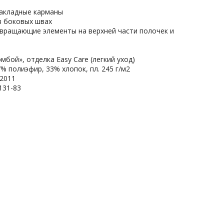
накладные карманы
 в боковых швах
звращающие элементы на верхней части полочек и
омбой», отделка Easy Care (легкий уход)
7% полиэфир, 33% хлопок, пл. 245 г/м2
/2011
131-83