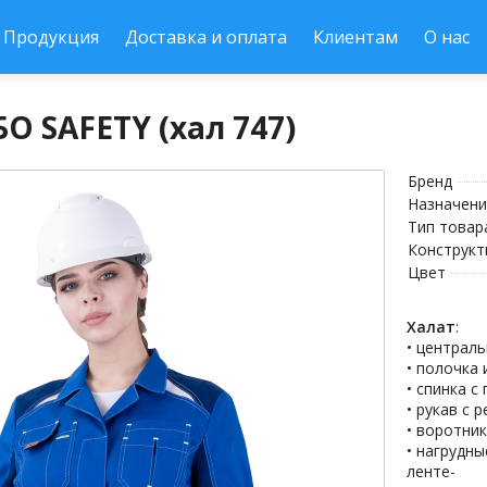
Продукция
Доставка и оплата
Клиентам
О нас
О SAFETY (хал 747)
Бренд
Назначени
Тип товар
Конструкт
Цвет
Халат
:
• централ
• полочка
• спинка с
• рукав с 
• воротни
• нагрудн
ленте-