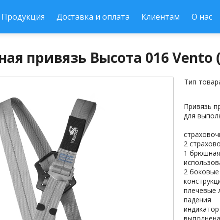
Продукция
Доставка и оплата
Клиентам
О нас
ая привязь Высота 016 Vento (
Тип товар
Привязь п
для выпол
страховоч
2 страхово
1 брюшная
использов
2 боковые
конструкц
плечевые 
падения
индикатор
выполнена