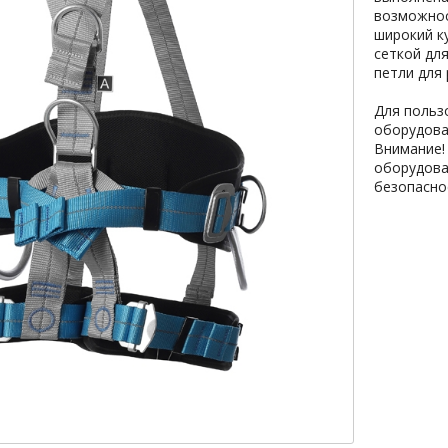
возможнос
широкий к
сеткой дл
петли для
Для польз
оборудова
Внимание! 
оборудова
безопасно