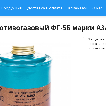
Продукция
Доставка и оплата
Клиентам
О нас
отивогазовый ФГ-5Б марки А3
Защита о
органичес
органичес