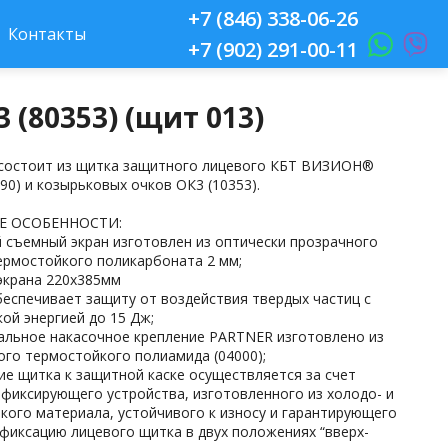
+7 (846) 338-06-26
Контакты
+7 (902) 291-00-11
80353) (щит 013)
состоит из щитка защитного лицевого КБТ ВИЗИОН®
90) и козырьковых очков ОК3 (10353).
Е ОСОБЕННОСТИ:
 съемный экран изготовлен из оптически прозрачного
термостойкого поликарбоната 2 мм;
экрана 220x385мм
беспечивает защиту от воздействия твердых частиц с
ой энергией до 15 Дж;
альное накасочное крепление PARTNER изготовлено из
ого термостойкого полиамида (04000);
ие щитка к защитной каске осуществляется за счет
фиксирующего устройства, изготовленного из холодо- и
кого материала, устойчивого к износу и гарантирующего
фиксацию лицевого щитка в двух положениях “вверх-