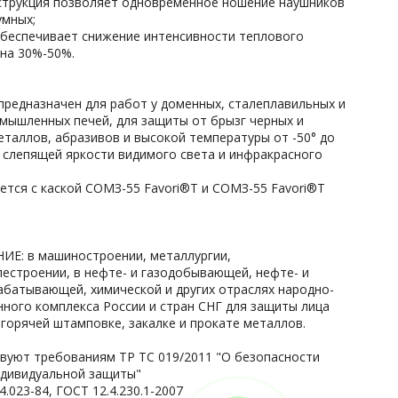
нструкция позволяет одновременное ношение наушников
мных;
беспечивает снижение интенсивности теплового
 на 30%-50%.
предназначен для работ у доменных, сталеплавильных и
омышленных печей, для защиты от брызг черных и
еталлов, абразивов и высокой температуры от -50° до
т слепящей яркости видимого света и инфракрасного
ется с каской СОМЗ-55 Favori®T и СОМЗ-55 Favori®T
Е: в машиностроении, металлургии,
естроении, в нефте- и газодобывающей, нефте- и
абатывающей, химической и других отраслях народно-
нного комплекса России и стран СНГ для защиты лица
 горячей штамповке, закалке и прокате металлов.
вуют требованиям ТР ТС 019/2011 "О безопасности
ндивидуальной защиты"
4.023-84, ГОСТ 12.4.230.1-2007