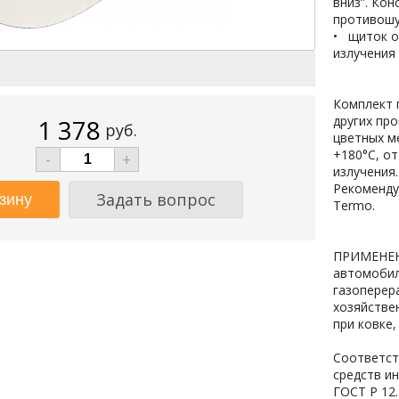
вниз”. Ко
противошу
• щиток о
излучения
Комплект 
других пр
1 378
руб.
цветных м
+180°С, о
-
+
излучения.
Рекоменду
Задать вопрос
Termo.
ПРИМЕНЕНИ
автомобил
газоперер
хозяйстве
при ковке,
Соответст
средств и
ГОСТ Р 12.