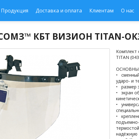
Продукция
Доставка и оплата
Клиентам
О нас
ОМЗ™ КБТ ВИЗИОН TITAN-ОК3 (
Комплект 
TITAN (043
ОСНОВНЫ
• сменный
ударо- и 
• размер 
• экран о
кинетическ
• универс
специальн
• креплен
подъемно-
термостой
надёжную 