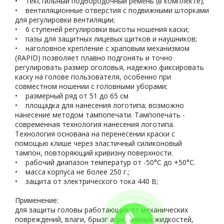
• текстильный подбородочный ремень (в комплекте);
• вентиляционные отверстия с подвижными шторками
для регулировки вентиляции;
• 6 ступеней регулировки высоты ношения каски;
• пазы для защитных лицевых щитков и наушников;
• наголовное крепление с храповым механизмом
(RAPID) позволяет плавно подгонять и точно
регулировать размер оголовья, надежно фиксировать
каску на голове пользователя, особенно при
совместном ношении с головными уборами;
• размерный ряд от 51 до 65 см
• площадка для нанесения логотипа; возможно
нанесение методом тампопечати. Тампопечать -
современная технология нанесения логотипа.
Технология основана на перенесении краски с
помощью клише через эластичный силиконовый
тампон, повторяющий кривизну поверхности.
• рабочий диапазон температур от -50°С до +50°С.
• масса корпуса не более 250 г.;
• защита от электрического тока 440 В;
Применение:
для защиты головы работающих от механических
повреждений, влаги, брызг агрессивных жидкостей,