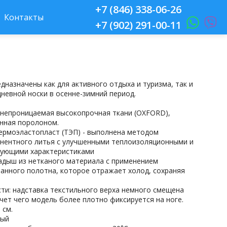
+7 (846) 338-06-26
Контакты
+7 (902) 291-00-11
дназначены как для активного отдыха и туризма, так и
дневной носки в осенне-зимний период.
онепроницаемая высокопрочная ткани (OXFORD),
нная поролоном.
ермоэластопласт (ТЭП) - выполнена методом
нентного литья с улучшенными теплоизоляционными и
ующими характеристиками
ладыш из нетканого материала с применением
анного полотна, которое отражает холод, сохраняя
ти: надставка текстильного верха немного смещена
счет чего модель более плотно фиксируется на ноге.
 см.
ный