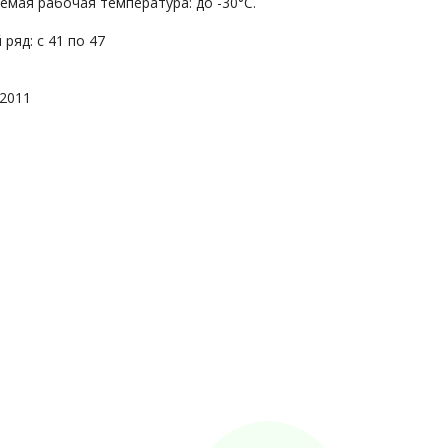
емая рабочая температура: до -30°С.
ряд: с 41 по 47
/2011