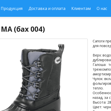
Продукция
Доставка и оплата
Клиентам
О нас
МА (бах 004)
Сапоги пре
для повсе
Верх: вод
дублирова
Галоша: т
трехкомпо
амортизир
Чулок: вк
фольгиров
тепло.
Особеннос
назад, за 
Высота: 28
Цвет: чер