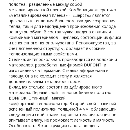
полотна, разделенные между собой
металлизированной пленкой. Комбинация «шерсть» +
«металлизированная пленка» + «шерсть» является
прекрасным тепловым барьером, как для сохранения
тепла, так и для недопущения проникновения холода
во внутрь обуви. В состав чулка введена отличная
комбинация материалов – дуплекс, состоящий из флиса
и вспененного пенополиуретана. Пенополиуретан, за
счёт вспененной структуры, обладает высокими
теплоизоляционными свойствами.
Стелька: антипрокольная, производится из волокон и
материалов, разработанных фирмой DUPONT, и
изготовленых в Германии. Стелька вформована в
галошу. Она не холодит стопу и является
дополнительным теплоизолятором.
Вкладная стелька: состоит из дублированного
материала. Первый слой – иглопробивное полотно –
ВОЙЛОК. Отличный, мягкий,
комфортный теплоизолятор. Второй слой - сшитый
вспененный полиэтилен толщиной 4 мм, обладающий
следующими свойствами: хорошая теплоизоляция; не
впитывает влагу, не промокает; легкость и мягкость.
Особенность: В конструкцию сапога введены