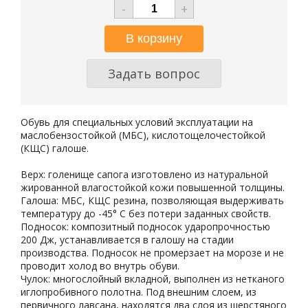
-
+
Задать вопрос
Обувь для специальных условий эксплуатации на
маслобензостойкой (МБС), кислотощелочестойкой
(КЩС) галоше.
Верх: голенище сапога изготовлено из натуральной
жированной влагостойкой кожи повышенной толщины.
Галоша: МБС, КЩС резина, позволяющая выдерживать
температуру до -45° С без потери заданных свойств.
Подносок: композитный подносок ударопрочностью
200 Дж, устанавливается в галошу на стадии
производства. Подносок не промерзает на морозе и не
проводит холод во внутрь обуви.
Чулок: многослойный вкладной, выполнен из нетканого
иглопробивного полотна. Под внешним слоем, из
первичного лавсана, находятся два слоя из шерстяного