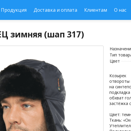
Продукция
Доставка и оплата
Клиентам
О нас
Ц зимняя (шап 317)
Назначени
Тип товар
Цвет
Козырек
отвороты 
на синтеп
подкладка
обхват го
застёжка 
Цвет: тем
Ткань: «О
Утеплител