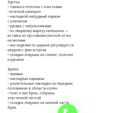
Куртка:
• спинка и полочки с кокетками
• втачной капюшон
• накладной нагрудный карман
с клапаном
• рукава с напульсниками
• по лицевому вырезу капюшона —
вставка из противомоскитной сетки
на молнии
• низ изделия по ширине регулируется
шнуром с фиксатором
• складки-ловушки на спинке, полочке
и рукавах
Брюки:
• прямые
• накладные карманы
• усилительные накладки на передних
половинках в области колен
• пояс и низ брюк, собраны
эластичной лентой
• складки-ловушки на нижней части
брюк