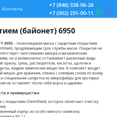
+7 (846) 338-06-26
Контакты
+7 (902) 291-00-11
ием (байонет) 6950
TY 6950
– полнолицевая маска с защитным покрытием
mShield, продлевающим срок службы маски. Покрытие не
епятствует запотеванию визора и механическим
иям, но и великолепно отталкивает различные виды
й: краску, грязь, растворители, кислоты, щелочи и
укты, жидкие химические вещества. В комплект входит
й мешок для хранения, пленка с клеевым слоем по всему
 и специальная салфетка из микрофибры для протирки
рая не оставляет после себя ворса и царапин.
сти и преимущества:
а с покрытием ChemShield, которое облегчает очистку
лия;
вленный корпус из особо мягкого силикона;
размера (M, L);