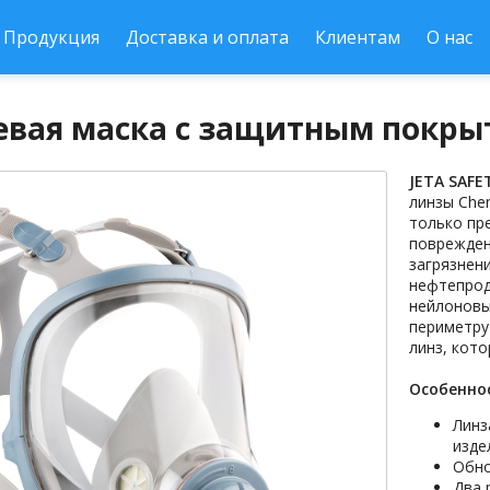
Продукция
Доставка и оплата
Клиентам
О нас
вая маска с защитным покрыт
JETA SAFE
линзы Che
только пр
поврежден
загрязнени
нефтепрод
нейлоновы
периметру
линз, кото
Особенно
Линз
изде
Обно
Два 