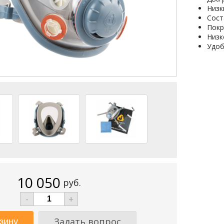
Низк
Сост
Покр
Низк
Удоб
10 050
руб.
-
+
Задать вопрос