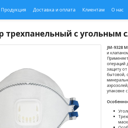
Продукция
Доставка и оплата
Клиентам
О нас
р трехпанельный с угольным с
JM-9328 Mi
и клапано
Применяет
операций 
защиту от
бытовой, 
минеральн
аэрозолей
упаковке с
Особенно
Угол
Трех
маск
Особ