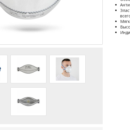
Анти
Элас
всег
Мягк
Высо
Инди