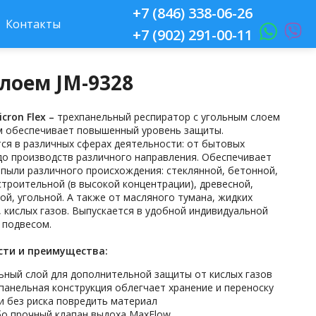
+7 (846) 338-06-26
Контакты
+7 (902) 291-00-11
лоем JM-9328
cron Flex –
трехпанельный респиратор с угольным слоем
м обеспечивает повышенный уровень защиты.
ся в различных сферах деятельности: от бытовых
до производств различного направления. Обеспечивает
 пыли различного происхождения: стеклянной, бетонной,
строительной (в высокой концентрации), древесной,
ой, угольной. А также от масляного тумана, жидких
, кислых газов. Выпускается в удобной индивидуальной
 подвесом.
сти и преимущества:
ьный слой для дополнительной защиты от кислых газов
панельная конструкция облегчает хранение и переноску
и без риска повредить материал
о прочный клапан выдоха MaxFlow