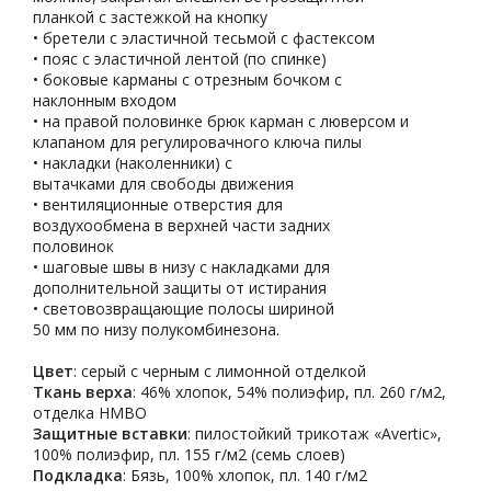
планкой с застежкой на кнопку
• бретели с эластичной тесьмой с фастексом
• пояс с эластичной лентой (по спинке)
• боковые карманы с отрезным бочком с
наклонным входом
• на правой половинке брюк карман с люверсом и
клапаном для регулировачного ключа пилы
• накладки (наколенники) с
вытачками для свободы движения
• вентиляционные отверстия для
воздухообмена в верхней части задних
половинок
• шаговые швы в низу с накладками для
дополнительной защиты от истирания
• световозвращающие полосы шириной
50 мм по низу полукомбинезона.
Цвет
: серый с черным с лимонной отделкой
Ткань верха
: 46% хлопок, 54% полиэфир, пл. 260 г/м2,
отделка НМВО
Защитные вставки
: пилостойкий трикотаж «Аvertic»,
100% полиэфир, пл. 155 г/м2 (семь слоев)
Подкладка
: Бязь, 100% хлопок, пл. 140 г/м2