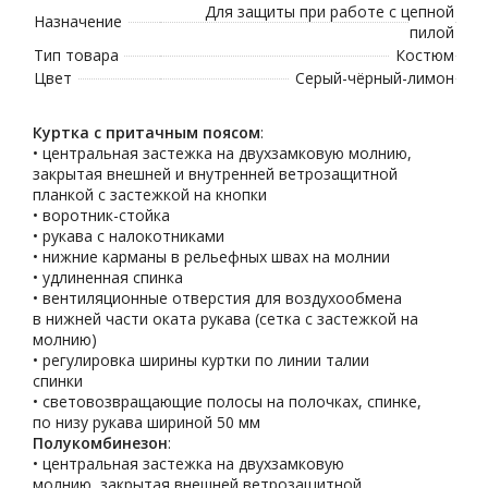
Для защиты при работе с цепной
Назначение
пилой
Тип товара
Костюм
Цвет
Серый-чёрный-лимон
Куртка с притачным поясом
:
• центральная застежка на двухзамковую молнию,
закрытая внешней и внутренней ветрозащитной
планкой с застежкой на кнопки
• воротник-стойка
• рукава с налокотниками
• нижние карманы в рельефных швах на молнии
• удлиненная спинка
• вентиляционные отверстия для воздухообмена
в нижней части оката рукава (сетка с застежкой на
молнию)
• регулировка ширины куртки по линии талии
спинки
• световозвращающие полосы на полочках, спинке,
по низу рукава шириной 50 мм
Полукомбинезон
:
• центральная застежка на двухзамковую
молнию, закрытая внешней ветрозащитной